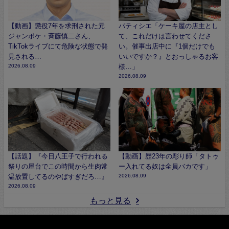
【動画】懲役7年を求刑された元
パティシエ「ケーキ屋の店主とし
ジャンポケ・斉藤慎二さん、
て、これだけは言わせてくださ
TikTokライブにて危険な状態で発
い。催事出店中に『1個だけでも
見される…
いいですか？』とおっしゃるお客
2026.08.09
様…」
2026.08.09
【話題】『今日八王子で行われる
【動画】歴23年の彫り師「タトゥ
祭りの屋台でこの時間から生肉常
ー入れてる奴は全員バカです」
温放置してるのやばすぎだろ…』
2026.08.09
2026.08.09
もっと見る