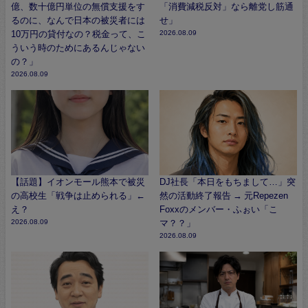
億、数十億円単位の無償支援をす
「消費減税反対」なら離党し筋通
るのに、なんで日本の被災者には
せ」
10万円の貸付なの？税金って、こ
2026.08.09
ういう時のためにあるんじゃない
の？」
2026.08.09
【話題】イオンモール熊本で被災
DJ社長「本日をもちまして…」突
の高校生「戦争は止められる」←
然の活動終了報告 → 元Repezen
え？
Foxxのメンバー・ふぉい「こ
2026.08.09
マ？？」
2026.08.09