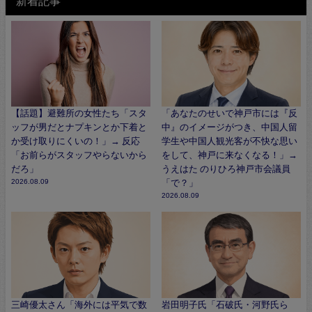
新着記事
【話題】避難所の女性たち「スタ
「あなたのせいで神戸市には『反
ッフが男だとナプキンとか下着と
中』のイメージがつき、中国人留
か受け取りにくいの！」→ 反応
学生や中国人観光客が不快な思い
「お前らがスタッフやらないから
をして、神戸に来なくなる！」→
だろ」
うえはた のりひろ神戸市会議員
2026.08.09
「で？」
2026.08.09
三崎優太さん「海外には平気で数
岩田明子氏「石破氏・河野氏ら