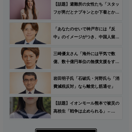
【話題】避難所の女性たち「スタッ
フが男だとナプキンとか下着とか受
け取りにくいの！」→ 反応「お前
らがスタッフやらないからだろ」
「あなたのせいで神戸市には『反
中』のイメージがつき、中国人留学
生や中国人観光客が不快な思いをし
て、神戸に来なくなる！」→ うえ
三崎優太さん「海外には平気で数
はた のりひろ神戸市会議員
億、数十億円単位の無償支援をする
「で？」
のに、なんで日本の被災者には10万
円の貸付なの？税金って、こういう
岩田明子氏「石破氏・河野氏ら「消
時のためにあるんじゃないの？」
費減税反対」なら離党し筋通せ」
【話題】イオンモール熊本で被災の
高校生「戦争は止められる」←
え？