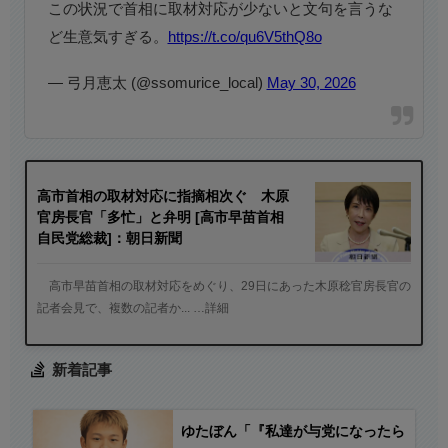
この状況で首相に取材対応が少ないと文句を言うな
ど生意気すぎる。
https://t.co/qu6V5thQ8o
— 弓月恵太 (@ssomurice_local)
May 30, 2026
高市首相の取材対応に指摘相次ぐ 木原
官房長官「多忙」と弁明 [高市早苗首相
自民党総裁]：朝日新聞
高市早苗首相の取材対応をめぐり、29日にあった木原稔官房長官の
記者会見で、複数の記者か... …詳細
新着記事
ゆたぼん「『私達が与党になったら