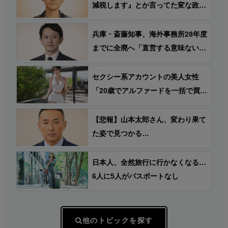
減税します』とか言ってた変な政党
が、高市総理が「減税する」と言っ
たら反対し始めた。結局、自分達が
兵庫・斎藤知事、海外事務所28年度
与党になっても減税する気ないんじ
までに全廃へ「直営する意味ないし
ゃねーか？」
皆さんから理解得られないでしょ」
セクシー系アカウントの美人女性
「20歳でアルファードを一括で買っ
ちゃう私って素敵！」→とんでもな
いものが映り込んでしまう…
【悲報】山本太郎さん、変わり果て
た姿で見つかる…
日本人、全然旅行に行かなくなる…
6人に5人がパスポートなし
他のトピックを探す