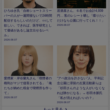
ひろゆき氏「自称ショートスリー
居酒屋さん、６名でお会計4,939
パーの人が一週間寝ないで24時間
円… 客のレシート晒し「喋りたい
配信するらしいのだけど、○○して
だけなら公園に行ってくれ！！」
欲しい。できれば、医学研究とし
2026.08.07
て価値があるし論文出せるレベ
ル」
2026.08.07
愛煙家・岸谷蘭丸さん「喫煙者の
“アベ政治を許さない”人、平和記
権利がマジで侵害されてる」「俺
念公園に滞留の左翼活動家らは
たちが納めた税金で喫煙所を作っ
「杉田さんのような人がいなくな
て」
れば静かになる」→ 杉田水脈氏
2026.08.07
「私が消えればいいの？」
2026.08.07
もっと見る