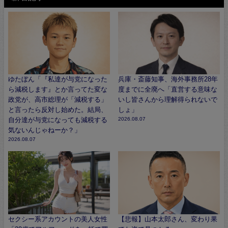
ゆたぼん「『私達が与党になった
兵庫・斎藤知事、海外事務所28年
ら減税します』とか言ってた変な
度までに全廃へ「直営する意味な
政党が、高市総理が「減税する」
いし皆さんから理解得られないで
と言ったら反対し始めた。結局、
しょ」
自分達が与党になっても減税する
2026.08.07
気ないんじゃねーか？」
2026.08.07
セクシー系アカウントの美人女性
【悲報】山本太郎さん、変わり果