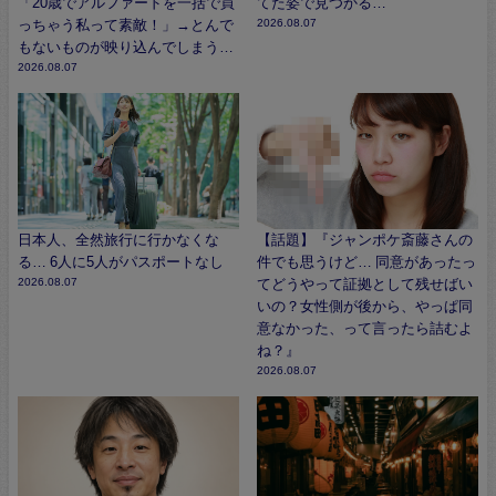
「20歳でアルファードを一括で買
てた姿で見つかる…
っちゃう私って素敵！」→とんで
2026.08.07
もないものが映り込んでしまう…
2026.08.07
日本人、全然旅行に行かなくな
【話題】『ジャンポケ斎藤さんの
る… 6人に5人がパスポートなし
件でも思うけど… 同意があったっ
2026.08.07
てどうやって証拠として残せばい
いの？女性側が後から、やっぱ同
意なかった、って言ったら詰むよ
ね？』
2026.08.07