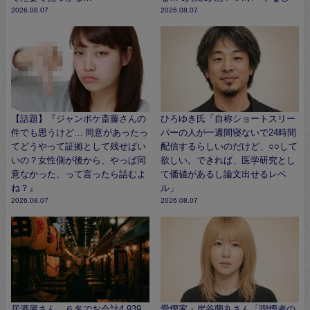
2026.08.07
2026.08.07
【話題】『ジャンポケ斎藤さんの
ひろゆき氏「自称ショートスリー
件でも思うけど… 同意があったっ
パーの人が一週間寝ないで24時間
てどうやって証拠として残せばい
配信するらしいのだけど、○○して
いの？女性側が後から、やっぱ同
欲しい。できれば、医学研究とし
意なかった、って言ったら詰むよ
て価値があるし論文出せるレベ
ね？』
ル」
2026.08.07
2026.08.07
居酒屋さん、６名でお会計4,939
愛煙家・岸谷蘭丸さん「喫煙者の