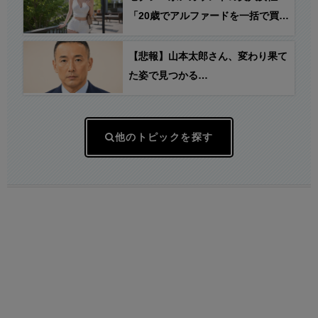
「20歳でアルファードを一括で買っ
ちゃう私って素敵！」→とんでもな
いものが映り込んでしまう…
【悲報】山本太郎さん、変わり果て
た姿で見つかる…
他のトピックを探す