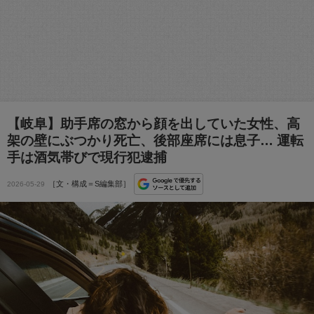
【岐阜】助手席の窓から顔を出していた女性、高
架の壁にぶつかり死亡、後部座席には息子… 運転
手は酒気帯びで現行犯逮捕
［文・構成＝S編集部］
2026-05-29