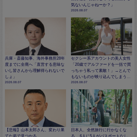
気ないんじゃねーか？」
2026.08.07
兵庫・斎藤知事、海外事務所28年
セクシー系アカウントの美人女性
度までに全廃へ「直営する意味な
「20歳でアルファードを一括で買
いし皆さんから理解得られないで
っちゃう私って素敵！」→とんで
しょ」
もないものが映り込んでしまう…
2026.08.07
2026.08.07
【悲報】山本太郎さん、変わり果
日本人、全然旅行に行かなくな
てた姿で見つかる…
る… 6人に5人がパスポートなし