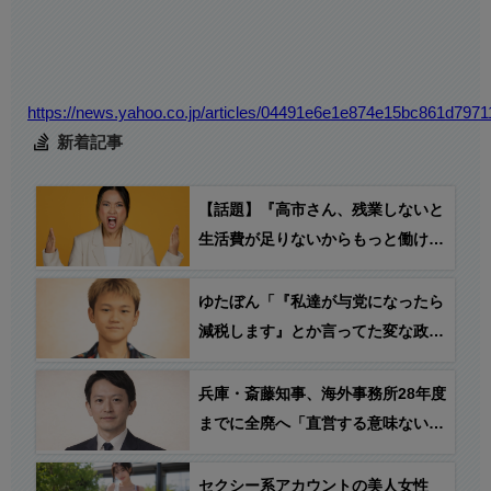
https://news.yahoo.co.jp/articles/04491e6e1e874e15bc861d79
新着記事
【話題】『高市さん、残業しないと
生活費が足りないからもっと働ける
ようにするって言うけど… ○○の方
がおかしくない…？』
ゆたぼん「『私達が与党になったら
減税します』とか言ってた変な政党
が、高市総理が「減税する」と言っ
たら反対し始めた。結局、自分達が
兵庫・斎藤知事、海外事務所28年度
与党になっても減税する気ないんじ
までに全廃へ「直営する意味ないし
ゃねーか？」
皆さんから理解得られないでしょ」
セクシー系アカウントの美人女性