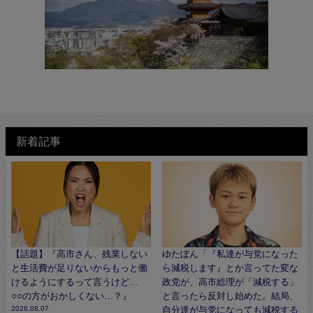
新着記事
【話題】『高市さん、残業しない
ゆたぼん「『私達が与党になった
と生活費が足りないからもっと働
ら減税します』とか言ってた変な
けるようにするって言うけど…
政党が、高市総理が「減税する」
○○の方がおかしくない…？』
と言ったら反対し始めた。結局、
2026.08.07
自分達が与党になっても減税する