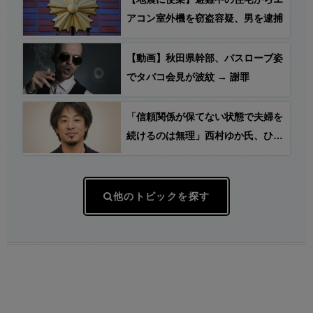
ュ202号室”からのリモートだった
アコン室外機を窃盗容疑、男を逮捕
ことが判明！
【動画】秋田県幹部、バスローブ姿
でタバコ会見が波紋 → 謝罪
「信頼関係が保てない状態で夫婦を
続けるのは無理」西村ゆか氏、ひろ
ゆき氏に離婚を提示
他のトピックを探す