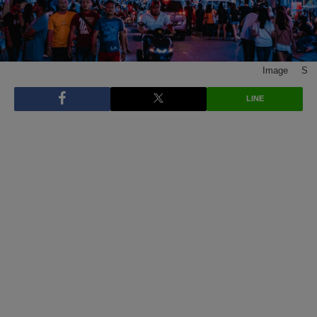
Image © S
LINE