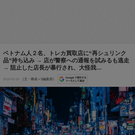
ベトナム人２名、トレカ買取店に“再シュリンク
品”持ち込み → 店が警察への通報を試みるも逃走
→ 阻止した店長が暴行され、大怪我…
［文・構成＝S編集部］
2026-05-29