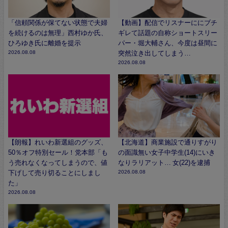
「信頼関係が保てない状態で夫婦
【動画】配信でリスナーににブチ
を続けるのは無理」西村ゆか氏、
ギレて話題の自称ショートスリー
ひろゆき氏に離婚を提示
パー・堀大輔さん、今度は昼間に
2026.08.08
突然泣き出してしまう…
2026.08.08
【朗報】れいわ新選組のグッズ、
【北海道】商業施設で通りすがり
50％オフ特別セール！党本部「も
の面識無い女子中学生(14)にいき
う売れなくなってしまうので、値
なりラリアット… 女(22)を逮捕
下げして売り切ることにしまし
2026.08.08
た」
2026.08.08