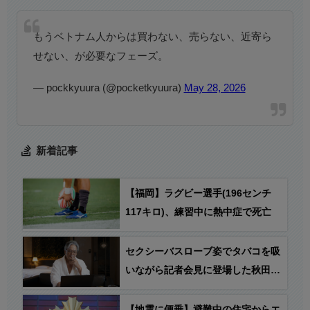
もうベトナム人からは買わない、売らない、近寄ら
せない、が必要なフェーズ。
— pockkyuura (@pocketkyuura)
May 28, 2026
新着記事
【福岡】ラグビー選手(196センチ
117キロ)、練習中に熱中症で死亡
セクシーバスローブ姿でタバコを吸
いながら記者会見に登場した秋田県
産業労働部・小野貴宏氏、秋田市の
ラブホテル、“ドルフィンイマージ
【地震に便乗】避難中の住宅からエ