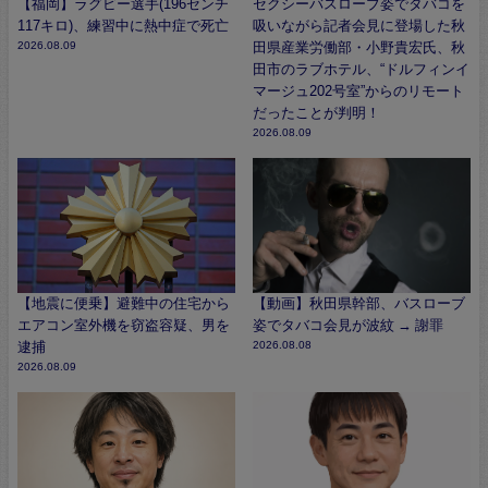
【福岡】ラグビー選手(196センチ
セクシーバスローブ姿でタバコを
117キロ)、練習中に熱中症で死亡
吸いながら記者会見に登場した秋
2026.08.09
田県産業労働部・小野貴宏氏、秋
田市のラブホテル、“ドルフィンイ
マージュ202号室”からのリモート
だったことが判明！
2026.08.09
【地震に便乗】避難中の住宅から
【動画】秋田県幹部、バスローブ
エアコン室外機を窃盗容疑、男を
姿でタバコ会見が波紋 → 謝罪
逮捕
2026.08.08
2026.08.09