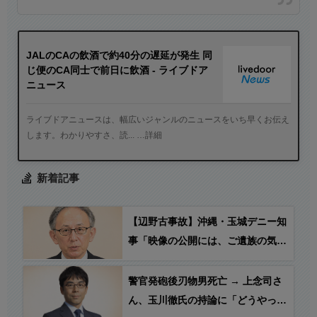
JALのCAの飲酒で約40分の遅延が発生 同
じ便のCA同士で前日に飲酒 - ライブドア
ニュース
ライブドアニュースは、幅広いジャンルのニュースをいち早くお伝え
します。わかりやすさ、読... …詳細
新着記事
【辺野古事故】沖縄・玉城デニー知
事「映像の公開には、ご遺族の気持
ちにも配慮する必要がある」
警官発砲後刃物男死亡 → 上念司さ
ん、玉川徹氏の持論に「どうやって