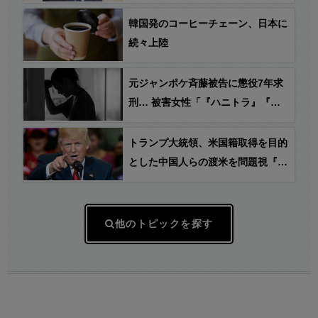
制圧するか手本を示して」
韓国発のコーヒーチェーン、日本に
続々上陸
元ジャンポケ斉藤被告に懲役7年求
刑… 被害女性「『ハニトラ』『売
名』『嘘つき』扱いされ…絶対許せ
ない」
トランプ大統領、米国籍取得を目的
とした中国人らの渡米を問題視『出
産ツーリズム』禁止の大統領令に署
名
他のトピックを探す