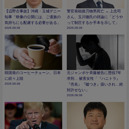
【辺野古事故】沖縄・玉城デニー
警官発砲後刃物男死亡 → 上念司
知事「映像の公開には、ご遺族の
さん、玉川徹氏の持論に「どうや
気持ちにも配慮する必要がある」
って制圧するか手本を示して」
2026.08.08
2026.08.08
韓国発のコーヒーチェーン、日本
元ジャンポケ斉藤被告に懲役7年
に続々上陸
求刑… 被害女性「『ハニトラ』
2026.08.08
『売名』『嘘つき』扱いされ…絶
対許せない」
2026.08.08