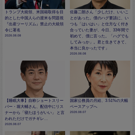
トランプ大統領、米国籍取得を目
佐藤二朗さん「少しだけ、いいこ
的とした中国人らの渡米を問題視
とがあった。僕のハグ要請に、い
『出産ツーリズム』禁止の大統領
つも「はいはい」と仕方なく付き
令に署名
合っていた妻が、今日、33年間で
2026.08.08
初めて、僕に言った。「ハグでも
してみっか」。君と生きてきて、
本当に良かったです」
2026.08.08
【睡眠大事】自称ショートスリー
国家公務員の月給、3.51%の大幅
パー・堀大輔さん、配信中にリス
ベースアップへ
ナーから「寝たほうがいい」 と言
2026.08.07
われただけでガチギレ…
2026.08.07