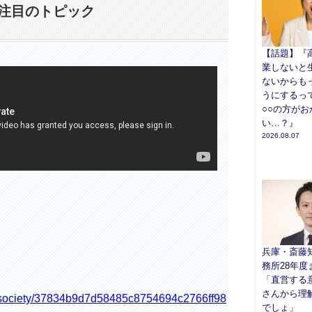
注目のトピック
【話題】『
業しないと
ないからも
うにするっ
○○の方がお
い…？』
2026.08.07
兵庫・斎藤
務所28年度
「直営する
さんから理
ry/society/37834b9d7d58485c8754694c2766ff98
でしょ」