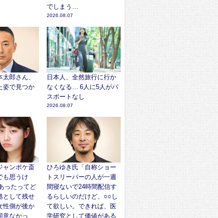
でしまう…
2026.08.07
本太郎さん、
日本人、全然旅行に行か
た姿で見つか
なくなる… 6人に5人がパ
スポートなし
2026.08.07
ジャンポケ斎
ひろゆき氏「自称ショー
でも思うけ
トスリーパーの人が一週
があったってど
間寝ないで24時間配信す
拠として残せ
るらしいのだけど、○○し
女性側が後か
て欲しい。できれば、医
同意なかっ
学研究として価値がある