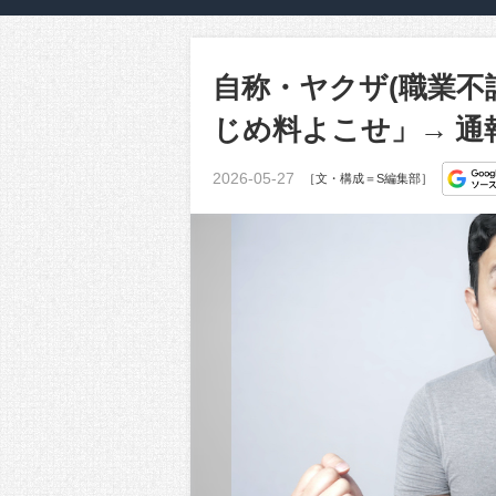
自称・ヤクザ(職業不
じめ料よこせ」→ 通
2026-05-27
［文・構成＝S編集部］