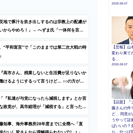
2026.08.07
災地で豚汁を炊き出しするのは宗教上の配慮が
いからやめろ！」→ へずま氏「一体何を言っ
？明日も豚肉たっぷり栄養満点の豚汁をお配り
【悲報】山
、“平和宣言”で「このままでは第二次大戦の時
変わり果て
」
る…
2026.08.07
『高市さん、残業しないと生活費が足りないか
働けるようにするって言うけど… ○○の方がお
い…？』
「『私達が与党になったら減税します』とか言
【話題】『
な政党が、高市総理が「減税する」と言ったら
藤さんの件
ど… 同意
めた。結局、自分達が与党になっても減税する
うやって証
じゃねーか？」
藤知事、海外事務所28年度までに全廃へ「直
ばいいの？
ら、やっぱ
味ないし皆さんから理解得られないでしょ」