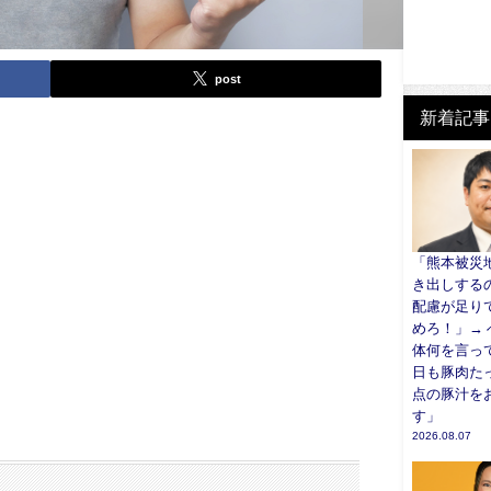
post
新着記事
「熊本被災
き出しする
配慮が足り
めろ！」→
体何を言っ
日も豚肉た
点の豚汁を
す」
2026.08.07