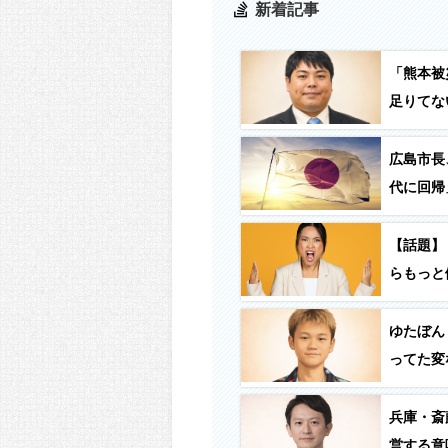
新着記事
「熊本被
足りてな
ているの
します」
広島市長
代に回帰
【話題】
らもっと
かしくな
ゆたぼん
ってた変
反対し始
気ないん
兵庫・斎
営する意