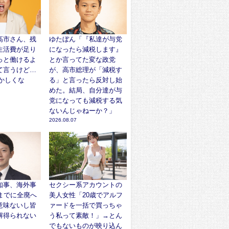
高市さん、残
ゆたぼん「『私達が与党
生活費が足り
になったら減税します』
っと働けるよ
とか言ってた変な政党
て言うけど…
が、高市総理が「減税す
かしくな
る」と言ったら反対し始
めた。結局、自分達が与
党になっても減税する気
ないんじゃねーか？」
2026.08.07
知事、海外事
セクシー系アカウントの
までに全廃へ
美人女性「20歳でアルフ
意味ないし皆
ァードを一括で買っちゃ
解得られない
う私って素敵！」→とん
でもないものが映り込ん