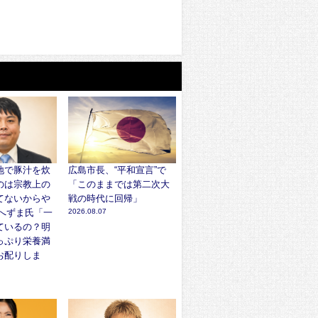
地で豚汁を炊
広島市長、“平和宣言”で
のは宗教上の
「このままでは第二次大
てないからや
戦の時代に回帰」
 へずま氏「一
2026.08.07
ているの？明
っぷり栄養満
お配りしま