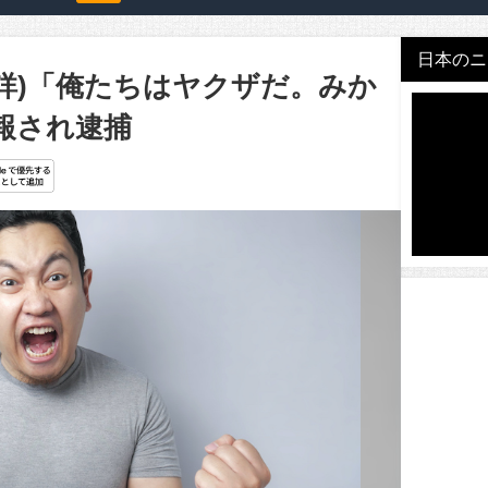
日本のニュ
詳)「俺たちはヤクザだ。みか
報され逮捕