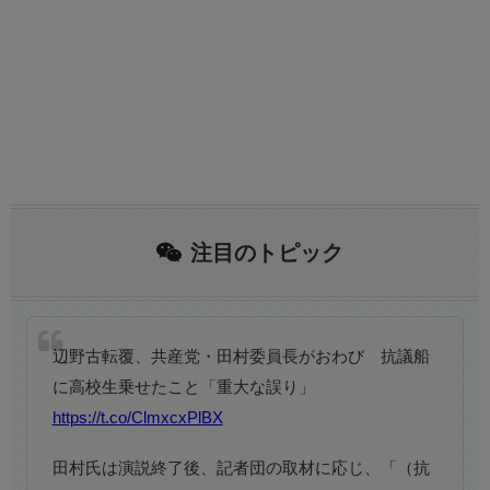
注目のトピック
辺野古転覆、共産党・田村委員長がおわび 抗議船
に高校生乗せたこと「重大な誤り」
https://t.co/ClmxcxPlBX
田村氏は演説終了後、記者団の取材に応じ、「（抗