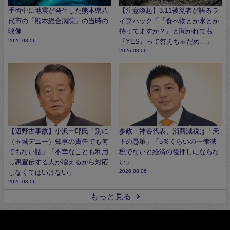
手術中に地震が発生した熊本県八
【注意喚起】3.11被災者が語るラ
代市の「熊本総合病院」の当時の
イフハック「『食べ物とか水とか
映像
持ってますか？』と聞かれても
2026.08.06
『YES』って答えちゃだめ…」
2026.08.06
【辺野古事故】小沢一郎氏「別に
参政・神谷代表、消費減税は「天
（玉城デニー）知事の責任でも何
下の愚策」「5％くらいの一律減
でもない話」「不幸なことも利用
税でないと経済の後押しにならな
し悪宣伝する人が増えるから対応
い」
しなくてはいけない」
2026.08.06
2026.08.06
もっと見る