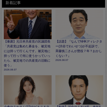
新着記事
【暴露】元日本共産党の区議団長
【話題】『なんでNHKディレクタ
「共産党は集めた募金を、被災地
ー(渋谷でわいせつ)が不起訴で、
には持って行くんです。被災地に
斉藤慎二さんが懲役７年？おかし
持って行って何に使うかっていっ
くない？』
たら、被災地での共産党の活動に
2026.08.07
使う」
2026.08.07
小倉ゆうかさん(27)のビキニ＆ラ
【動画】河合ゆうすけ氏、来年8