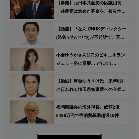
【暴露】元日本共産党の区議団長
「共産党は集めた募金を、被災地に
は持って行くんです。被災地に持っ
て行って何に使うかっていったら、
【話題】『なんでNHKディレクター
被災地での共産党の活動に使う」
(渋谷でわいせつ)が不起訴で、斉藤
慎二さんが懲役７年？おかしくな
い？』
小倉ゆうかさん(27)のビキニ＆ラン
ジェリー姿に反響… 7年ぶり
「FRIDAY」表紙巻頭
【動画】河合ゆうすけ氏、来年8月
に行われる埼玉県知事選への立候補
を表明
福岡県議会の海外視察、総額2億
6496万円で宿泊費基準超過19件