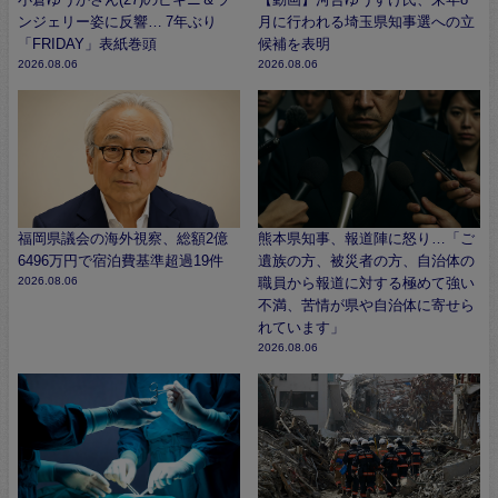
ンジェリー姿に反響… 7年ぶり
月に行われる埼玉県知事選への立
「FRIDAY」表紙巻頭
候補を表明
2026.08.06
2026.08.06
福岡県議会の海外視察、総額2億
熊本県知事、報道陣に怒り…「ご
6496万円で宿泊費基準超過19件
遺族の方、被災者の方、自治体の
2026.08.06
職員から報道に対する極めて強い
不満、苦情が県や自治体に寄せら
れています」
2026.08.06