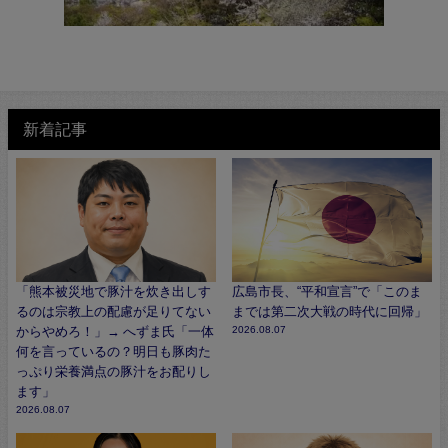
新着記事
「熊本被災地で豚汁を炊き出しす
広島市長、“平和宣言”で「このま
るのは宗教上の配慮が足りてない
までは第二次大戦の時代に回帰」
からやめろ！」→ へずま氏「一体
2026.08.07
何を言っているの？明日も豚肉た
っぷり栄養満点の豚汁をお配りし
ます」
2026.08.07