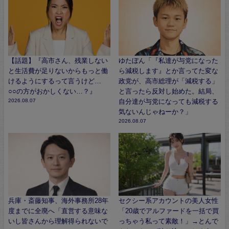
【話題】『高市さん、残業しない
ゆたぼん「『私達が与党になった
と生活費が足りないからもっと働
ら減税します』とか言ってた変な
けるようにするって言うけど…
政党が、高市総理が「減税する」
○○の方がおかしくない…？』
と言ったら反対し始めた。結局、
2026.08.07
自分達が与党になっても減税する
気ないんじゃねーか？」
2026.08.07
兵庫・斎藤知事、海外事務所28年
セクシー系アカウントの美人女性
度までに全廃へ「直営する意味な
「20歳でアルファードを一括で買
いし皆さんから理解得られないで
っちゃう私って素敵！」→とんで