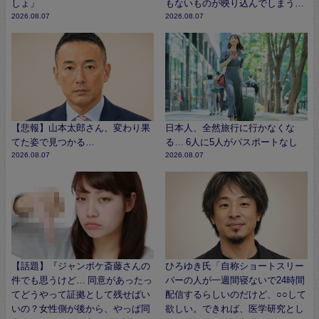
しょ」
もないものが映り込んでしまう…
2026.08.07
2026.08.07
【悲報】山本太郎さん、変わり果
日本人、全然旅行に行かなくな
てた姿で見つかる…
る… 6人に5人がパスポートなし
2026.08.07
2026.08.07
【話題】『ジャンポケ斎藤さんの
ひろゆき氏「自称ショートスリー
件でも思うけど… 同意があったっ
パーの人が一週間寝ないで24時間
てどうやって証拠として残せばい
配信するらしいのだけど、○○して
いの？女性側が後から、やっぱ同
欲しい。できれば、医学研究とし