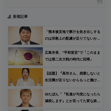
新着記事
「熊本被災地で豚汁を炊き出しする
のは宗教上の配慮が足りてないから
やめろ！」→ へずま氏「一体何を
言っているの？明日も豚肉たっぷり
広島市長、“平和宣言”で「このまま
栄養満点の豚汁をお配りします」
では第二次大戦の時代に回帰」
【話題】『高市さん、残業しないと
生活費が足りないからもっと働ける
ようにするって言うけど… ○○の方
がおかしくない…？』
ゆたぼん「『私達が与党になったら
減税します』とか言ってた変な政党
が、高市総理が「減税する」と言っ