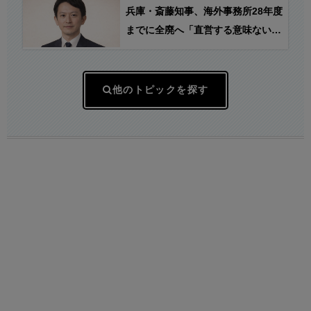
たら反対し始めた。結局、自分達が
兵庫・斎藤知事、海外事務所28年度
与党になっても減税する気ないんじ
までに全廃へ「直営する意味ないし
ゃねーか？」
皆さんから理解得られないでしょ」
他のトピックを探す