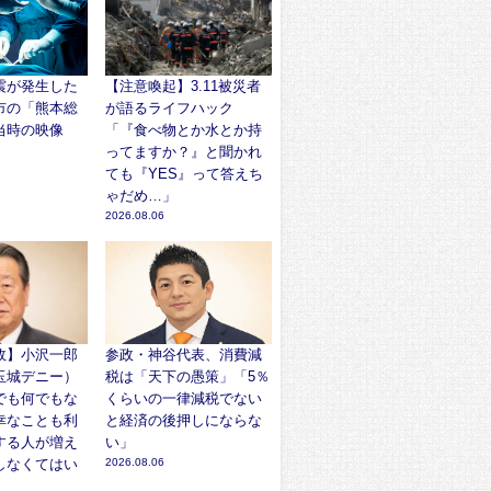
震が発生した
【注意喚起】3.11被災者
市の「熊本総
が語るライフハック
当時の映像
「『食べ物とか水とか持
ってますか？』と聞かれ
ても『YES』って答えち
ゃだめ…」
2026.08.06
故】小沢一郎
参政・神谷代表、消費減
玉城デニー）
税は「天下の愚策」「5％
でも何でもな
くらいの一律減税でない
幸なことも利
と経済の後押しにならな
する人が増え
い」
しなくてはい
2026.08.06