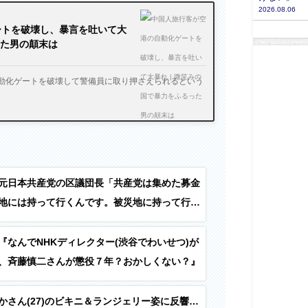
2026.08.06
ートを破壊し、暴言を吐いて大
った男の顛末は
動化ゲートを破壊して警備員に取り押さえられるという
元日本共産党の区議団長「共産党は集めた募金
地には持って行くんです。被災地に持って行っ
うかっていったら、被災地での共産党の活動に
『なんでNHKディレクター(渋谷でわいせつ)が
、斉藤慎二さんが懲役７年？おかしくない？』
かさん(27)のビキニ＆ランジェリー姿に反響…