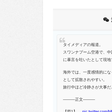
タイメディアの報道。
スワンナプーム空港で、中
に暴言を吐いたとして現地
海外では、一度感情的にな
として拡散されやすい。
旅行中ほど冷静さが大事だ
———正文———
【図1】…
pic.twitter.com