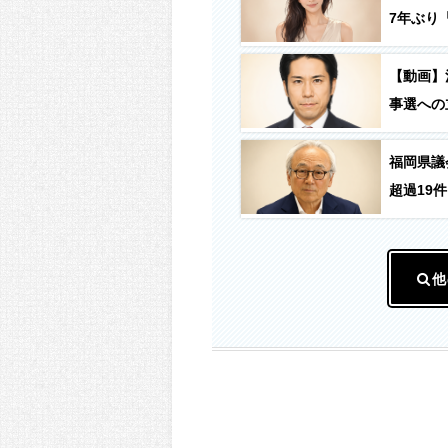
7年ぶり「
【動画】
事選への
福岡県議
超過19件
他