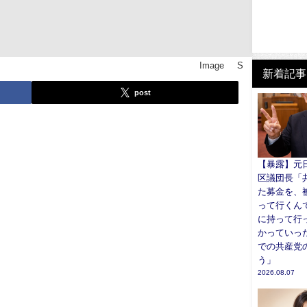
Image © S
新着記事
post
【暴露】元
区議団長「
た募金を、
って行くん
に持って行
かっていっ
での共産党
う」
2026.08.07