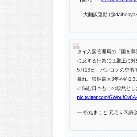
— 大翻訳運動 (@daihonya
タイ入国管理局の「国を尊
に反する行為には厳正に対
5月13日、バンコクの空
暴れ。禁錮最大3年や約1.
に悩む日本もこの毅然とし
pic.twitter.com/GWpufOv8A
— 松丸まこと 元足立区議会議員 