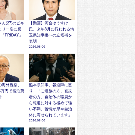
ん(27)のビキ
【動画】河合ゆうすけ
ェリー姿に反
氏、来年8月に行われる埼
「FRIDAY」
玉県知事選への立候補を
表明
2026.08.06
の海外視察、
熊本県知事、報道陣に怒
96万円で宿泊費
り…「ご遺族の方、被災
件
者の方、自治体の職員か
ら報道に対する極めて強
い不満、苦情が県や自治
体に寄せられています」
2026.08.06