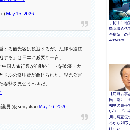
ku)
May 15, 2026
手術中に地
熊本県八代
合病院」の
2026.08.06
重する観光客は歓迎するが、法律や道徳
処する」は日本に必要な一言。
港で中国人旅行客が自動ゲートを破壊・大
3万ドルの修理費が命じられた。観光公害
た姿勢を見習うべきだ。
4
【辺野古事
氏「別に（
知事の責任
(@seiryukai)
May 16, 2026
い話」「不
用し悪宣伝
るから対応
けない」