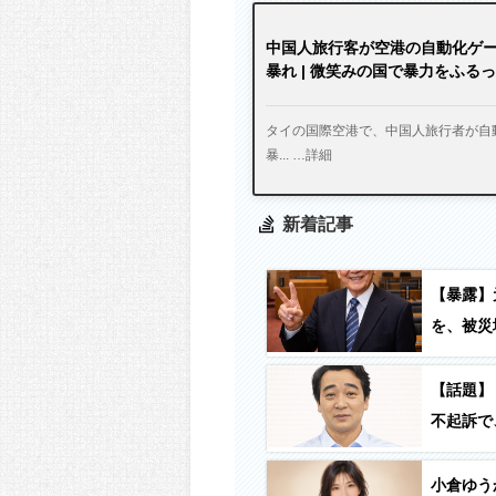
中国人旅行客が空港の自動化ゲ
暴れ | 微笑みの国で暴力をふる
タイの国際空港で、中国人旅行者が自
暴... …詳細
新着記事
【暴露】
を、被災
て何に使
使う」
【話題】
不起訴で
小倉ゆう