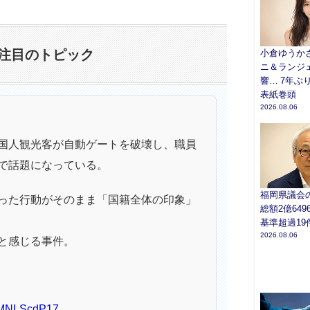
注目のトピック
小倉ゆうかさ
ニ＆ランジ
響… 7年ぶり
表紙巻頭
2026.08.06
国人観光客が自動ゲートを破壊し、職員
で話題になっている。
福岡県議会
った行動がそのまま「国籍全体の印象」
総額2億64
基準超過19
2026.08.06
と感じる事件。
/bMNLScdP17