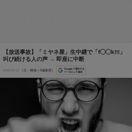
【放送事故】「ミヤネ屋」生中継で「f◯◯k!!!」
叫び続ける人の声 → 即座に中断
［文・構成＝S編集部］
2026-05-13