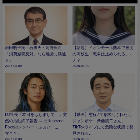
岩田明子氏「石破氏・河野氏ら
【話題】イオンモール熊本で被災
「消費減税反対」なら離党し筋通
の高校生「戦争は止められる」←
せ」
え？
2026.08.09
2026.08.09
DJ社長「本日をもちまして…」突
【動画】懲役7年を求刑された元
然の活動終了報告 → 元Repezen
ジャンポケ・斉藤慎二さん、
Foxxのメンバー・ふぉい「こ
TikTokライブにて危険な状態で発
マ？？」
見される…
2026.08.09
2026.08.09