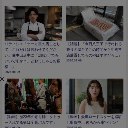
パティシエ「ケーキ屋の店主とし
【話題】『今日八王子で行われる
て、これだけは言わせてくださ
祭りの屋台でこの時間から生肉常
い。催事出店中に『1個だけでも
温放置してるのやばすぎだろ…』
いいですか？』とおっしゃるお客
2026.08.09
様…」
2026.08.09
【動画】歴23年の彫り師「タトゥ
【動画】愛車ロードスターを路駐
ー入れてる奴は全員バカです」
し撮影中… 後ろから車“ドカン”
2026.08.09
2026.08.09