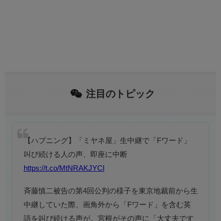
注目のトピック
【ハプニング】「ミヤネ屋」生中継で「Fワード」
叫び続ける人の声、即座に中断
https://t.co/MtNRAKJYCI
斉藤慎二被告の第4回公判の様子を東京地裁前から生
中継していた際、画角外から「Fワード」を含む英
語を叫び続ける声が。宮根がその声に「大丈夫です