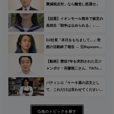
費減税反対」なら離党し筋通せ」
【話題】イオンモール熊本で被災の
高校生「戦争は止められる」←
え？
DJ社長「本日をもちまして…」突
然の活動終了報告 → 元Repezen
Foxxのメンバー・ふぉい「こ
マ？？」
【動画】懲役7年を求刑された元ジ
ャンポケ・斉藤慎二さん、TikTok
ライブにて危険な状態で発見され
る…
パティシエ「ケーキ屋の店主とし
て、これだけは言わせてください。
催事出店中に『1個だけでもいいで
すか？』とおっしゃるお客様…」
他のトピックを探す