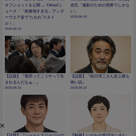
オフショットを公開 → Yahoo!ニ
史氏「撮影のための視察でしかな
ュース「「刺激強すぎる」アンダ
い」
ーウエア姿で“たわわ”スタイ
2026.08.10
ル！」
2026.08.10
【話題】『冤罪ってこうやって生
【話題】『稲川淳二さん史上最も
まれるんだなぁ…』
怖い話』
2026.08.10
2026.08.10
【話題】『ショートスリーパーの
【動画】いのちの党(元れいわ)・