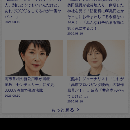
人、別にどうでもいいんだけど、
奥田議員が被災地入り、倒壊した
あれで◯◯◯をしてるのが一番ヤ
神社を見て「防衛費に60兆円とか
バい…』
そっちにお金まわしてる余裕ない
2026.08.10
だろ！」「みんな戦争始まる前に
飢え死にするよ！」
2026.08.10
高市首相の新公用車が国産
【熊本】ジャーナリスト「これが
SUV『センチュリー』に変更、
『高市プロパガンダ映画』の製作
3000万円超で議論沸騰
風景だ！」→ 反応「共産党もやっ
2026.08.10
てるけど…」
2026.08.10
もっと見る