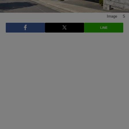
Image © S
LINE