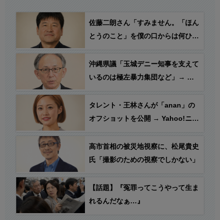
佐藤二朗さん「すみません。「ほん
とうのこと」を僕の口からは何ひと
つ言えなくて、言葉にできぬ悔しさ
を日々感じでおります…」
沖縄県議「玉城デニー知事を支えて
いるのは極左暴力集団など」→ 玉
城デニー知事の選挙母体「事実無
根。撤回せよ」
タレント・王林さんが「anan」の
オフショットを公開 → Yahoo!ニュ
ース「「刺激強すぎる」アンダーウ
エア姿で“たわわ”スタイル！」
高市首相の被災地視察に、松尾貴史
氏「撮影のための視察でしかない」
【話題】『冤罪ってこうやって生ま
れるんだなぁ…』