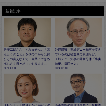
新着記事
佐藤二朗さん「すみません。「ほ
沖縄県議「玉城デニー知事を支え
んとうのこと」を僕の口からは何
ているのは極左暴力集団など」→
ひとつ言えなくて、言葉にできぬ
玉城デニー知事の選挙母体「事実
悔しさを日々感じでおります…」
無根。撤回せよ」
2026.08.10
2026.08.10
タレント・王林さんが「anan」の
高市首相の被災地視察に、松尾貴