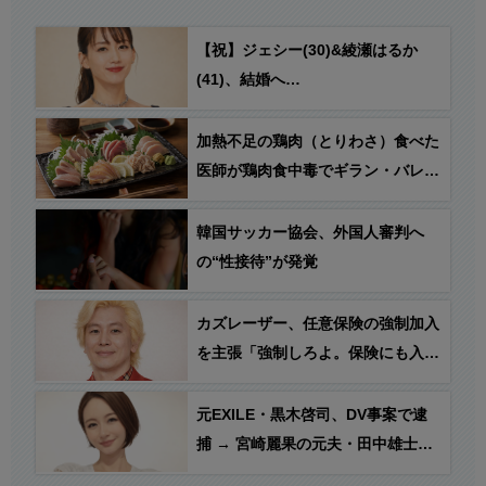
【祝】ジェシー(30)&綾瀬はるか
(41)、結婚へ…
加熱不足の鶏肉（とりわさ）食べた
医師が鶏肉食中毒でギラン・バレー
症候群を発症、車いす生活に…
韓国サッカー協会、外国人審判へ
の“性接待”が発覚
カズレーザー、任意保険の強制加入
を主張「強制しろよ。保険にも入れ
ないヤツは運転すんなよ。なんで法
律を改正しないの？」
元EXILE・黒木啓司、DV事案で逮
捕 → 宮崎麗果の元夫・田中雄士
「おれの嫌な予感は当たったな笑」