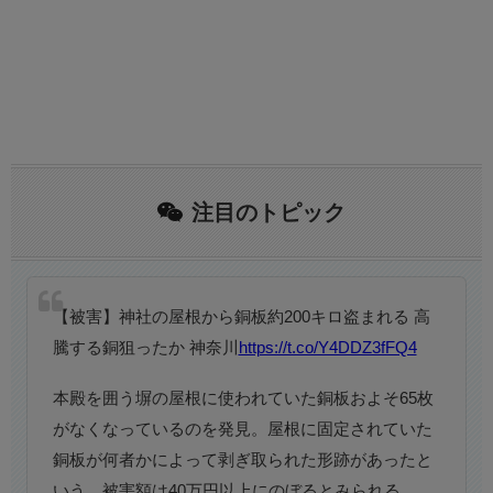
注目のトピック
【被害】神社の屋根から銅板約200キロ盗まれる 高
騰する銅狙ったか 神奈川
https://t.co/Y4DDZ3fFQ4
本殿を囲う塀の屋根に使われていた銅板およそ65枚
がなくなっているのを発見。屋根に固定されていた
銅板が何者かによって剥ぎ取られた形跡があったと
いう。被害額は40万円以上にのぼるとみられる。