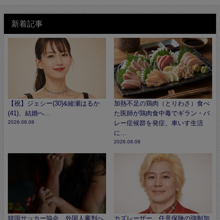
新着記事
【祝】ジェシー(30)&綾瀬はるか
加熱不足の鶏肉（とりわさ）食べ
(41)、結婚へ…
た医師が鶏肉食中毒でギラン・バ
2026.08.08
レー症候群を発症、車いす生活
に…
2026.08.08
韓国サッカー協会、外国人審判へ
カズレーザー、任意保険の強制加