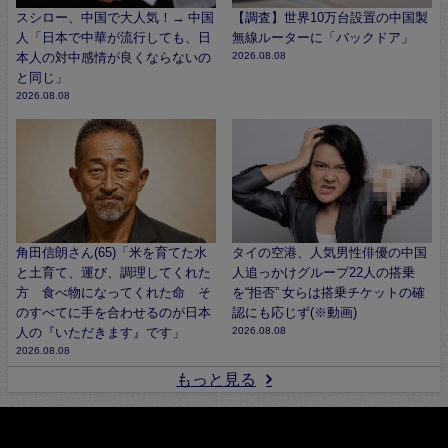
スシロー、中国で大人気！→ 中国
【調査】世界10万台設置の中国製
人「日本で中華が流行しても、日
無線ルーターに「バックドア」
本人の対中感情が良くならないの
2026.08.08
と同じ」
2026.08.08
角田信朗さん(65)「米を育てた水
タイの空港、人気男性俳優の中国
と土育て、運び、調理してくれた
人追っかけグループ22人の搭乗
方 食べ物になってくれた命 そ
を“拒否” 女らは搭乗チケットの確
のすべてに手を合わせるのが日本
認にも応じず(※動画)
人の『いただきます』です」
2026.08.08
2026.08.08
もっと見る