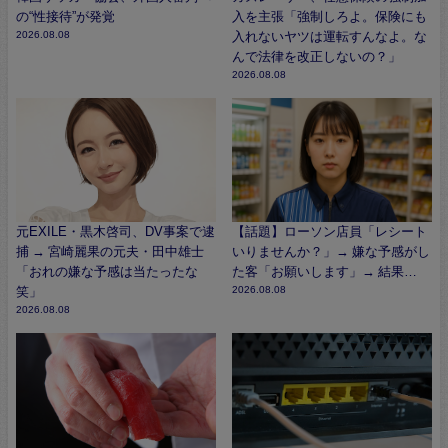
の“性接待”が発覚
入を主張「強制しろよ。保険にも
2026.08.08
入れないヤツは運転すんなよ。な
んで法律を改正しないの？」
2026.08.08
元EXILE・黒木啓司、DV事案で逮
【話題】ローソン店員「レシート
捕 → 宮崎麗果の元夫・田中雄士
いりませんか？」→ 嫌な予感がし
「おれの嫌な予感は当たったな
た客「お願いします」→ 結果…
笑」
2026.08.08
2026.08.08