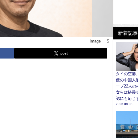
新着記事
Image © S
post
タイの空港
優の中国人
ープ22人の
女らは搭乗
認にも応じず
2026.08.08