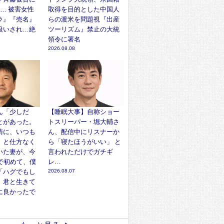
… 被害女性
取得を目的とした中国人
ラ』『売名』
らの渡米を問題視『出産
扱いされ…絶
ツーリズム』禁止の大統
」
領令に署名
2026.08.08
ん「少しだ
【睡眠大事】自称ショー
とがあった。
トスリーパー・堀大輔さ
請に、いつも
ん、配信中にリスナーか
」と仕方なく
ら「寝たほうがいい」 と
いた妻が、今
言われただけでガチギ
で初めて、僕
レ…
「ハグでもし
2026.08.07
。君と生きて
に良かったで