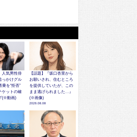
、人気男性俳
【話題】『坂口杏里から
追っかけグル
お願いされ、住むところ
搭乗を“拒否”
を提供していたが、この
チケットの確
まま逃げられました…』
(※動画)
(※画像)
2026.08.08