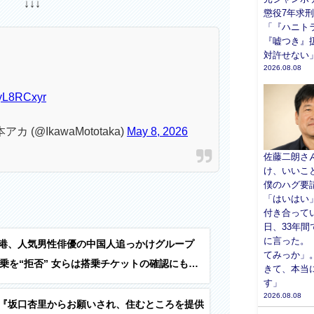
↓↓↓
懲役7年求刑
「『ハニト
『嘘つき』
対許せない
2026.08.08
iUyL8RCxyr
 (@IkawaMototaka)
May 8, 2026
佐藤二朗さ
け、いいこ
僕のハグ要
「はいはい
付き合って
日、33年間
に言った。
港、人気男性俳優の中国人追っかけグループ
てみっか」
女らは搭乗チケットの確認にも応
きて、本当
す」
画)
2026.08.08
『坂口杏里からお願いされ、住むところを提供