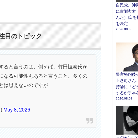
自民党、沖
に古謝玄太
んた）氏 
を決定
2026.08.08
注目のトピック
すると言うのは、例えば、竹田恒泰氏が
警官発砲後
になる可能性もあると言うこと。多くの
上念司さん
とは思えないのですが
持論に「ど
するか手本
2026.08.08
u)
May 8, 2026
元ジャンポ