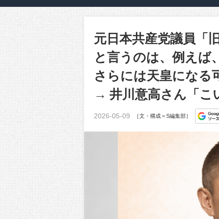
元日本共産党議員「
と言うのは、例えば
さらには天皇になる
→ 井川意高さん「
2026-05-09
［文・構成＝S編集部］