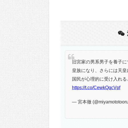
旧宮家の男系男子を養子に
皇族になり、さらには天皇
国民が心理的に受け入れる
https://t.co/CewkQqcVpf
— 宮本徹 (@miyamototoor