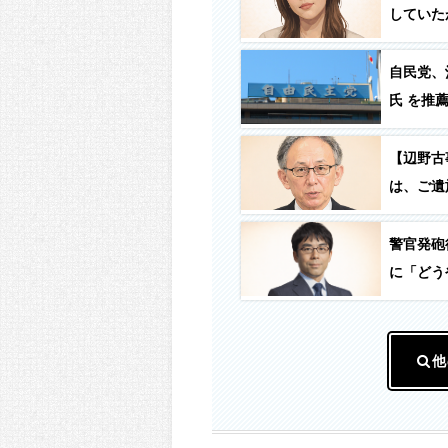
していた
自民党、
氏 を推
【辺野古
は、ご遺
警官発砲
に「どう
他