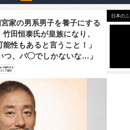
日本のニュ
旧宮家の男系男子を養子にする
、竹田恒泰氏が皇族になり、
可能性もあると言うこと！」
こいつ、バ◯でしかないな…」