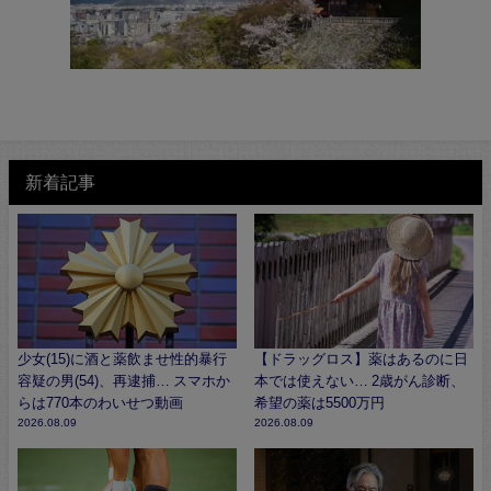
新着記事
少女(15)に酒と薬飲ませ性的暴行
【ドラッグロス】薬はあるのに日
容疑の男(54)、再逮捕… スマホか
本では使えない… 2歳がん診断、
らは770本のわいせつ動画
希望の薬は5500万円
2026.08.09
2026.08.09