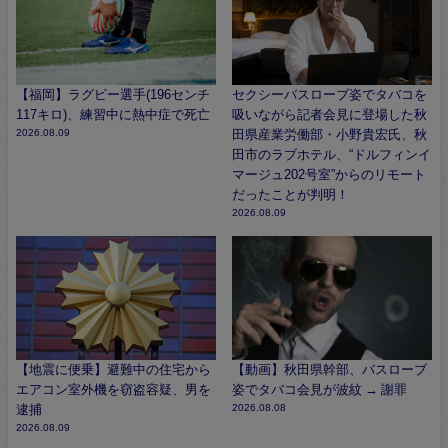
【福岡】ラグビー選手(196センチ
セクシーバスローブ姿でタバコを
117キロ)、練習中に熱中症で死亡
吸いながら記者会見に登場した秋
2026.08.09
田県産業労働部・小野貴宏氏、秋
田市のラブホテル、“ドルフィンイ
マージュ202号室”からのリモート
だったことが判明！
2026.08.09
【地震に便乗】避難中の住宅から
【動画】秋田県幹部、バスローブ
エアコン室外機を窃盗容疑、男を
姿でタバコ会見が波紋 → 謝罪
逮捕
2026.08.08
2026.08.09