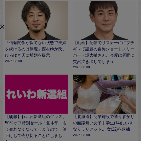
「信頼関係が保てない状態で夫婦
【動画】配信でリスナーににブチ
を続けるのは無理」西村ゆか氏、
ギレて話題の自称ショートスリー
ひろゆき氏に離婚を提示
パー・堀大輔さん、今度は昼間に
2026.08.08
突然泣き出してしまう…
2026.08.08
【朗報】れいわ新選組のグッズ、
【北海道】商業施設で通りすがり
50％オフ特別セール！党本部「も
の面識無い女子中学生(14)にいき
う売れなくなってしまうので、値
なりラリアット… 女(22)を逮捕
下げして売り切ることにしまし
2026.08.08