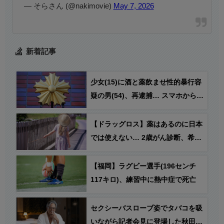
— そらさん (@nakimovie)
May 7, 2026
新着記事
少女(15)に酒と薬飲ませ性的暴行容
疑の男(54)、再逮捕… スマホからは
770本のわいせつ動画
【ドラッグロス】薬はあるのに日本
では使えない… 2歳がん診断、希望
の薬は5500万円
【福岡】ラグビー選手(196センチ
117キロ)、練習中に熱中症で死亡
セクシーバスローブ姿でタバコを吸
いながら記者会見に登場した秋田県