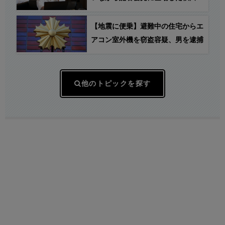
産業労働部・小野貴宏氏、秋田市の
ラブホテル、“ドルフィンイマージ
【地震に便乗】避難中の住宅からエ
ュ202号室”からのリモートだった
アコン室外機を窃盗容疑、男を逮捕
ことが判明！
他のトピックを探す