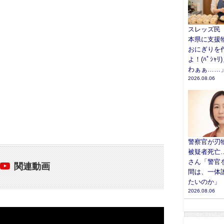
スレッズ民
本県に支援
おにぎりを
よ！(ﾊﾟｼｬ
わぁぁ……
2026.08.06
警察官が刃
被疑者死亡
さん「警官
関連動画
間は、一体
たいのか」
2026.08.06