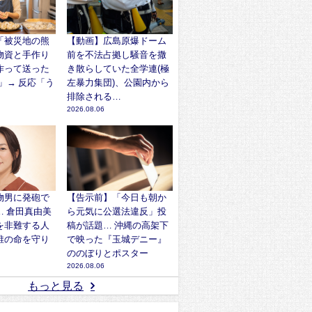
「被災地の熊
【動画】広島原爆ドーム
物資と手作り
前を不法占拠し騒音を撒
作って送った
き散らしていた全学連(極
ﾘ)」→ 反応「う
左暴力集団)、公園内から
」
排除される…
2026.08.06
物男に発砲で
【告示前】「今日も朝か
… 倉田真由美
ら元気に公選法違反」投
を非難する人
稿が話題… 沖縄の高架下
誰の命を守り
で映った『玉城デニー』
ののぼりとポスター
2026.08.06
もっと見る