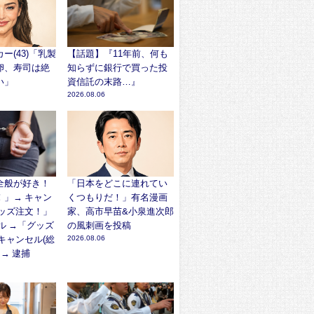
ー(43)「乳製
【話題】『11年前、何も
卵、寿司は絶
知らずに銀行で買った投
い」
資信託の末路…』
2026.08.06
全般が好き！
「日本をどこに連れてい
！」→ キャン
くつもりだ！」有名漫画
グッズ注文！」
家、高市早苗&小泉進次郎
ル →「グッズ
の風刺画を投稿
キャンセル(総
2026.08.06
 → 逮捕