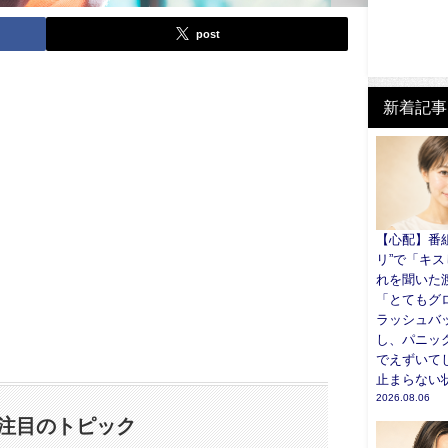
post
新着記事
【心配】番
リ”で「キス
れを聞いた
「とてもグ
ラッシュバ
し、パニッ
でえずいて
止まらない
2026.08.06
注目のトピック