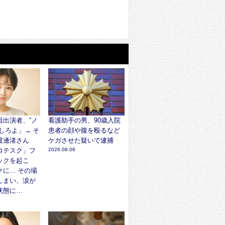
組出演者、“ノ
看護助手の男、90歳入院
しろよ」→ そ
患者の顔や腹を殴るなど
渡邊渚さん
ケガさせた疑いで逮捕
ロテスク」フ
2026.08.06
ックを起こ
クに… その場
しまい、涙が
状態に…