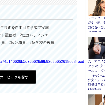
ミランダ・カ
品や小麦、
5年調査を自由回答形式で実施
対に食べな
2026.08.06
ット配信者、2位はパティシエ
社員、2位公務員、3位学校の教員
icles/74a146606b5d76562fbf9b92e35652618ed84eed
女「アニメ
グッズ注文
セル →「
→ キャンセ
のトピックを探す
注文！」→ 
額43億円超)
2026.08.06