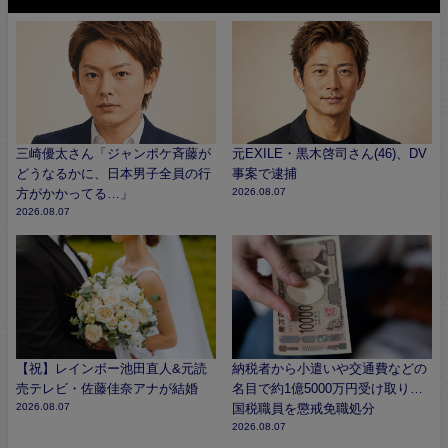
三崎優太さん「ジャンポケ斉藤が
元EXILE・黒木啓司さん(46)、DV
どうなるかに、日本男子全員の行
事案で逮捕
方がかかってる…」
2026.08.07
2026.08.07
【祝】レインボー池田直人&元読
納税者から小遣いや交通費などの
売テレビ・佐藤佳奈アナが結婚
名目で約1億5000万円受け取り…
2026.08.07
国税職員を懲戒免職処分
2026.08.07