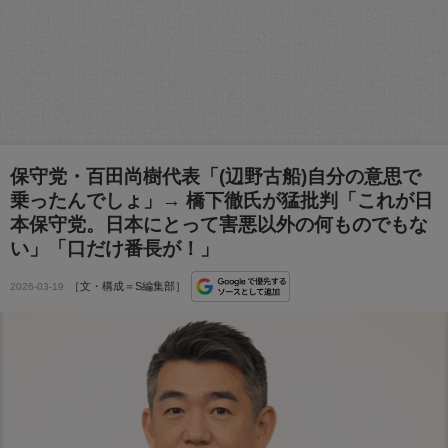
保守党・百田尚樹代表「(辺野古船)自分の意思で
乗ったんでしょ」→ 橋下徹氏が猛批判「これが日
本保守党。日本にとって害悪以外の何ものでもな
い」「口だけ番長が！」
［文・構成＝S編集部］
2026-03-19