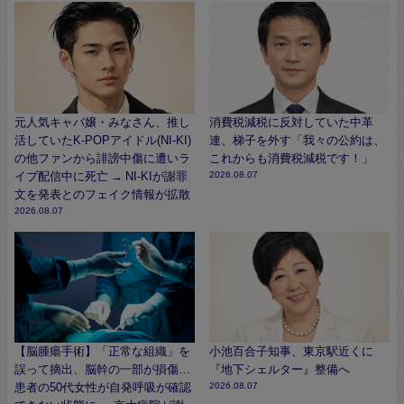
元人気キャバ嬢・みなさん、推し
消費税減税に反対していた中革
活していたK-POPアイドル(NI-KI)
連、梯子を外す「我々の公約は、
の他ファンから誹謗中傷に遭いラ
これからも消費税減税です！」
イブ配信中に死亡 → NI-KIが謝罪
2026.08.07
文を発表とのフェイク情報が拡散
2026.08.07
【脳腫瘍手術】「正常な組織」を
小池百合子知事、東京駅近くに
誤って摘出、脳幹の一部が損傷…
『地下シェルター』整備へ
患者の50代女性が自発呼吸が確認
2026.08.07