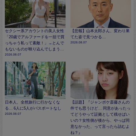
セクシー系アカウントの美人女性
【悲報】山本太郎さん、変わり果
「20歳でアルファードを一括で買
てた姿で見つかる…
っちゃう私って素敵！」→とんで
2026.08.07
もないものが映り込んでしまう…
2026.08.07
日本人、全然旅行に行かなくな
【話題】『ジャンポケ斎藤さんの
る… 6人に5人がパスポートなし
件でも思うけど… 同意があったっ
2026.08.07
てどうやって証拠として残せばい
いの？女性側が後から、やっぱ同
意なかった、って言ったら詰むよ
ね？』