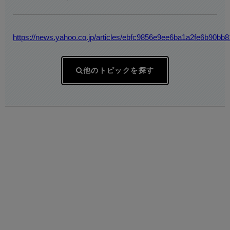
https://news.yahoo.co.jp/articles/ebfc9856e9ee6ba1a2fe6b90b
他のトピックを探す