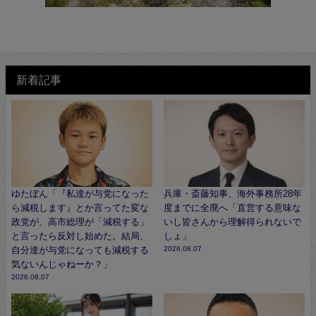
新着記事
ゆたぼん「『私達が与党になった
兵庫・斎藤知事、海外事務所28年
ら減税します』とか言ってた変な
度までに全廃へ「直営する意味な
政党が、高市総理が「減税する」
いし皆さんから理解得られないで
と言ったら反対し始めた。結局、
しょ」
自分達が与党になっても減税する
2026.08.07
気ないんじゃねーか？」
2026.08.07