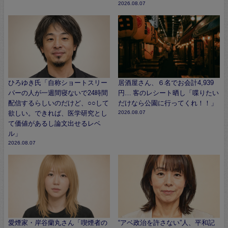
2026.08.07
ひろゆき氏「自称ショートスリー
居酒屋さん、６名でお会計4,939
パーの人が一週間寝ないで24時間
円… 客のレシート晒し「喋りたい
配信するらしいのだけど、○○して
だけなら公園に行ってくれ！！」
欲しい。できれば、医学研究とし
2026.08.07
て価値があるし論文出せるレベ
ル」
2026.08.07
愛煙家・岸谷蘭丸さん「喫煙者の
“アベ政治を許さない”人、平和記