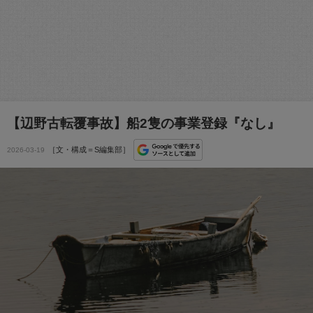
【辺野古転覆事故】船2隻の事業登録『なし』
［文・構成＝S編集部］
2026-03-19