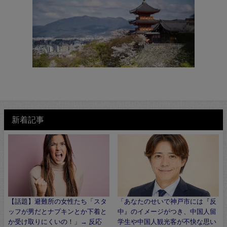
新着記事
【話題】避難所の女性たち「スタ
「あなたのせいで神戸市には『反
ッフが男だとナプキンとか下着と
中』のイメージがつき、中国人留
か受け取りにくいの！」→ 反応
学生や中国人観光客が不快な思い