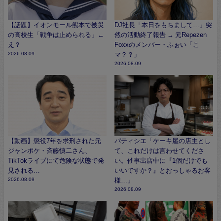
【話題】イオンモール熊本で被災
DJ社長「本日をもちまして…」突
の高校生「戦争は止められる」←
然の活動終了報告 → 元Repezen
え？
Foxxのメンバー・ふぉい「こ
2026.08.09
マ？？」
2026.08.09
【動画】懲役7年を求刑された元
パティシエ「ケーキ屋の店主とし
ジャンポケ・斉藤慎二さん、
て、これだけは言わせてくださ
TikTokライブにて危険な状態で発
い。催事出店中に『1個だけでも
見される…
いいですか？』とおっしゃるお客
2026.08.09
様…」
2026.08.09