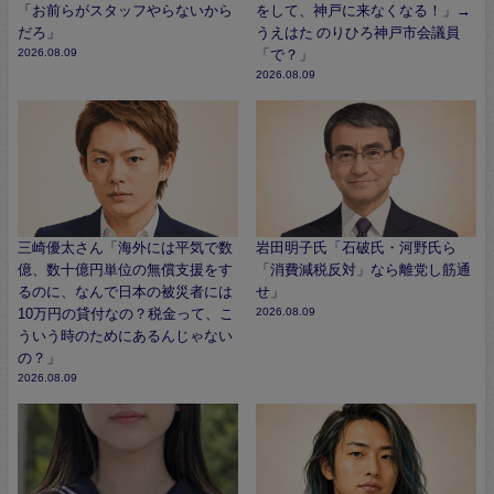
「お前らがスタッフやらないから
をして、神戸に来なくなる！」→
だろ」
うえはた のりひろ神戸市会議員
2026.08.09
「で？」
2026.08.09
三崎優太さん「海外には平気で数
岩田明子氏「石破氏・河野氏ら
億、数十億円単位の無償支援をす
「消費減税反対」なら離党し筋通
るのに、なんで日本の被災者には
せ」
10万円の貸付なの？税金って、こ
2026.08.09
ういう時のためにあるんじゃない
の？」
2026.08.09