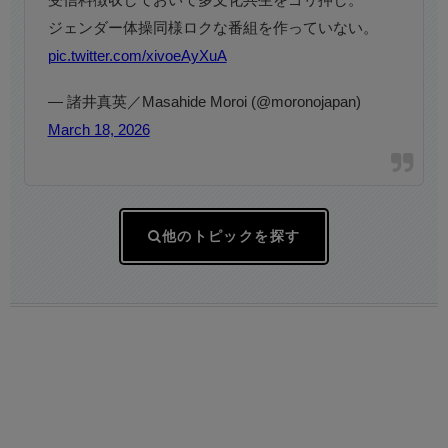
ジェンダー体操同様ロクな番組を作っていない。
pic.twitter.com/xivoeAyXuA
— 諸井真英／Masahide Moroi (@moronojapan)
March 18, 2026
他のトピックを探す