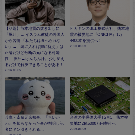
【話題】熊本地震の炊き出しに
ヒカキンのBEE株式会社、熊本地
「豚汁」→ イスラム教徒の外国人
震の被災地に『ONICHA』1万
から苦情 「私たちは食べられな
4400本を提供へ！
い」→「郷に入れば郷に従え」は
2026.08.05
正論だけど分断の元になる可能
性… 豚汁→けんちん汁。少し変え
るだけで解決できることがある！
2026.08.05
兵庫・斎藤元彦知事、『ちいか
台湾の半導体大手TSMC、熊本被
わ』を知らなかった事が判明し記
災地に2億5000万円寄付へ
者にドン引きされる…
2026.08.05
2026.08.05