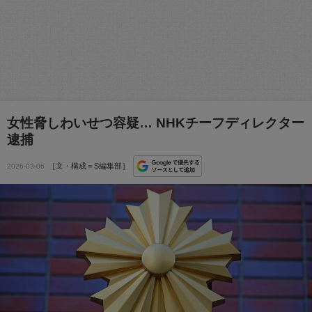
女性脅しわいせつ容疑… NHKチーフディレクター
逮捕
［文・構成＝S編集部］
2026-03-06