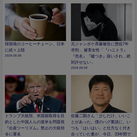
韓国発のコーヒーチェーン、日本
元ジャンポケ斉藤被告に懲役7年
に続々上陸
求刑… 被害女性「『ハニトラ』
2026.08.08
『売名』『嘘つき』扱いされ…絶
対許せない」
2026.08.08
トランプ大統領、米国籍取得を目
佐藤二朗さん「少しだけ、いいこ
的とした中国人らの渡米を問題視
とがあった。僕のハグ要請に、い
『出産ツーリズム』禁止の大統領
つも「はいはい」と仕方なく付き
令に署名
合っていた妻が、今日、33年間で