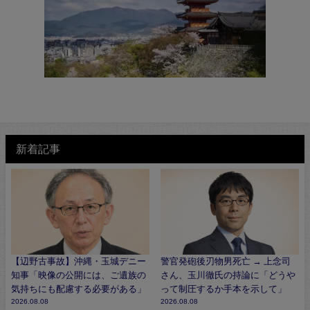
新着記事
【辺野古事故】沖縄・玉城デニー
警官発砲後刃物男死亡 → 上念司
知事「映像の公開には、ご遺族の
さん、玉川徹氏の持論に「どうや
気持ちにも配慮する必要がある」
って制圧するか手本を示して」
2026.08.08
2026.08.08