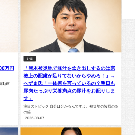
SNS
00万円
「熊本被災地で豚汁を炊き出しするのは宗
教上の配慮が足りてないからやめろ！」→
へずま氏「一体何を言っているの？明日も
連動画
豚肉たっぷり栄養満点の豚汁をお配りしま
す」
注目のトピック 自分は分かるんですよ。被災地の皆様のあ
の笑...
2026-08-07