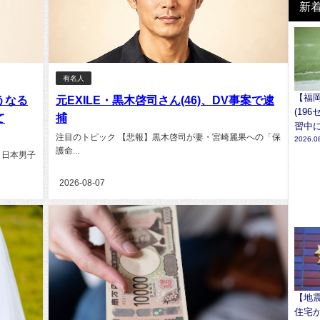
新
有名人
【福
うなる
元EXILE・黒木啓司さん(46)、DV事案で逮
(19
て
捕
習中
注目のトピック 【悲報】黒木啓司が妻・宮崎麗果への「保
2026.0
護命...
、日本男子
2026-08-07
【地
住宅