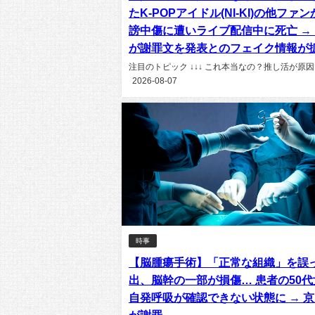
たK-POPアイドル(NI-KI)の他ファ
謗中傷に遭いライブ配信中に死亡 → NI
が謝罪文を発表とのフェイク情報が
注目のトピック ↓↓↓ これ本当なの？推し活が原因で、
2026-08-07
時事
【脳腫瘍手術】「正常な組織」を誤
出、脳幹の一部が損傷… 患者の50
自発呼吸が確認できない状態に → 