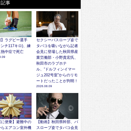
着記事
岡】ラグビー選手
セクシーバスローブ姿で
6センチ117キロ)、練
タバコを吸いながら記者
に熱中症で死亡
会見に登場した秋田県産
8.09
業労働部・小野貴宏氏、
秋田市のラブホテ
ル、“ドルフィンイマー
ジュ202号室”からのリモ
ートだったことが判明！
2026.08.09
震に便乗】避難中の
【動画】秋田県幹部、バ
からエアコン室外機
スローブ姿でタバコ会見