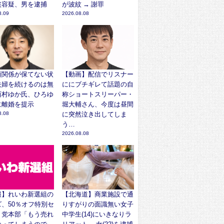
盗容疑、男を逮捕
が波紋 → 謝罪
8.09
2026.08.08
頼関係が保てない状
【動画】配信でリスナー
夫婦を続けるのは無
ににブチギレて話題の自
西村ゆか氏、ひろゆ
称ショートスリーパー・
に離婚を提示
堀大輔さん、今度は昼間
8.08
に突然泣き出してしま
う…
2026.08.08
報】れいわ新選組の
【北海道】商業施設で通
、50％オフ特別セ
りすがりの面識無い女子
！党本部「もう売れ
中学生(14)にいきなりラ