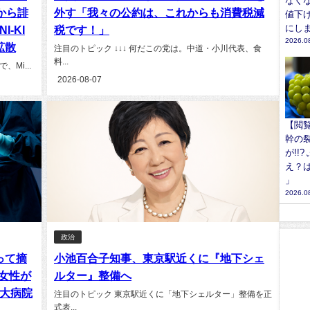
なく
ンから誹
外す「我々の公約は、これからも消費税減
値下
にし
-KI
税です！」
2026.0
拡散
注目のトピック ↓↓↓ 何だこの党は。中道・小川代表、食
料...
Mi...
2026-08-07
【閲
幹の
が!!
え？
」
2026.0
政治
って摘
小池百合子知事、東京駅近くに『地下シェ
代女性が
ルター』整備へ
京大病院
注目のトピック 東京駅近くに「地下シェルター」整備を正
式表...