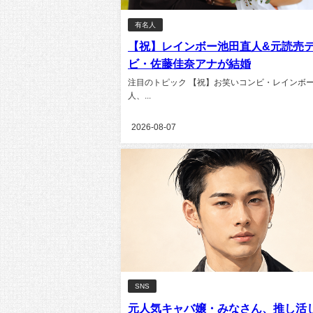
有名人
【祝】レインボー池田直人&元読売
ビ・佐藤佳奈アナが結婚
注目のトピック 【祝】お笑いコンビ・レインボ
人、...
2026-08-07
SNS
元人気キャバ嬢・みなさん、推し活