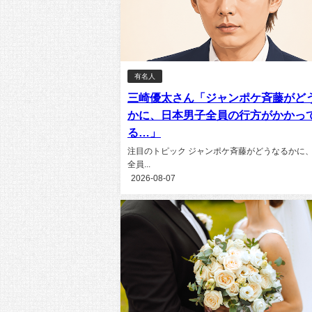
有名人
三崎優太さん「ジャンポケ斉藤がど
かに、日本男子全員の行方がかかっ
る…」
注目のトピック ジャンポケ斉藤がどうなるかに
全員...
2026-08-07