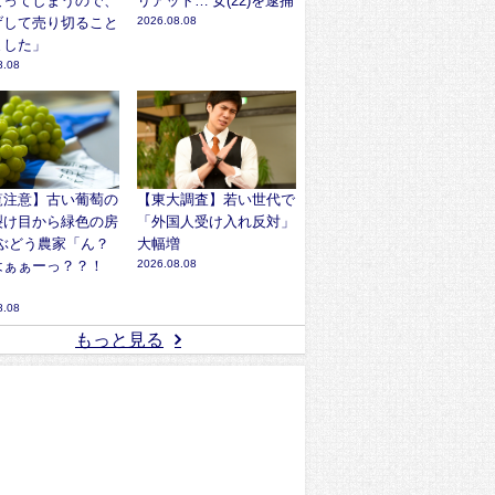
なってしまうので、
リアット… 女(22)を逮捕
げして売り切ること
2026.08.08
ました」
8.08
覧注意】古い葡萄の
【東大調査】若い世代で
裂け目から緑色の房
「外国人受け入れ反対」
? ぶどう農家「ん？
大幅増
はぁぁーっ？？！
2026.08.08
8.08
もっと見る