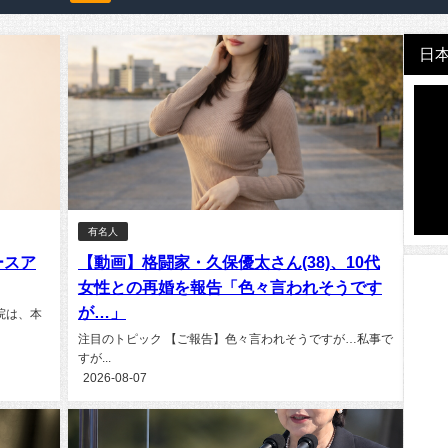
日本
有名人
ースア
【動画】格闘家・久保優太さん(38)、10代
女性との再婚を報告「色々言われそうです
が…」
院は、本
注目のトピック 【ご報告】色々言われそうですが…私事で
すが...
2026-08-07