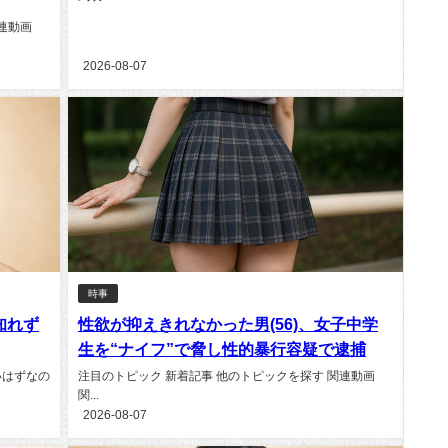
連動画
2026-08-07
時事
知れず
性欲が抑えきれなかった男(56)、女子中学
生を“ナイフ”で脅し性的暴行容疑で逮捕
いはずなの
注目のトピック 新着記事 他のトピックを探す 関連動画
関...
2026-08-07