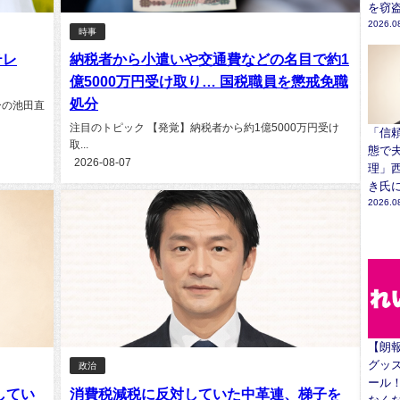
を窃
2026.0
時事
テレ
納税者から小遣いや交通費などの名目で約1
億5000万円受け取り… 国税職員を懲戒免職
処分
ーの池田直
注目のトピック 【発覚】納税者から約1億5000万円受け
「信
取...
態で
2026-08-07
理」
き氏
2026.0
【朗
グッズ
政治
ール
してい
消費税減税に反対していた中革連、梯子を