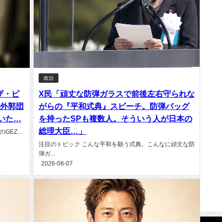
政治
ザ・ピ
X民「頑丈な防弾ガラスで前後左右守られな
の外郭団
がらの『平和式典』スピーチ。防弾バッグ
いた…
を持ったSPも複数人。そういう人が日本の
総理大臣…」
EZ...
注目のトピック こんな平和を願う式典。こんなに頑丈な防
弾ガ...
2026-08-07