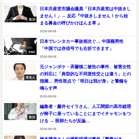
日本共産党市議会議員「日本共産党は中抜きし
ません！」→ 反応『中抜きしません！から始
政治
まる募金の呼びかけほんま草 』
2026-08-06
日本でレンタカー事故相次ぐ… 中国籍男性
「中国では赤信号でも右折できます」
SNS
2026-08-06
元ジャンポケ・斉藤慎二被告の事件、被害女性
の対応に「典型的な不同意性交とは違う」との
有名人
指摘… 男性視点で「明日は我が身」と警鐘を
鳴らす声
2026-08-06
編集者・藤井セイラさん、人工関節の高市総理
が椅子に座っていることにまでイチャモンをつ
政治
ける → 医師たちが反論…
2026-08-06
橋本環奈さんの撮影現場で事件「警察がき