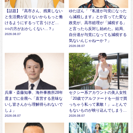
【話題】『高市さん、残業しない
ゆたぼん「『私達が与党になった
と生活費が足りないからもっと働
ら減税します』とか言ってた変な
けるようにするって言うけど…
政党が、高市総理が「減税する」
○○の方がおかしくない…？』
と言ったら反対し始めた。結局、
2026.08.07
自分達が与党になっても減税する
気ないんじゃねーか？」
2026.08.07
兵庫・斎藤知事、海外事務所28年
セクシー系アカウントの美人女性
度までに全廃へ「直営する意味な
「20歳でアルファードを一括で買
いし皆さんから理解得られないで
っちゃう私って素敵！」→とんで
しょ」
もないものが映り込んでしまう…
2026.08.07
2026.08.07