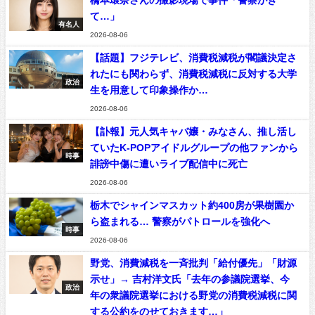
て…」
有名人
2026-08-06
【話題】フジテレビ、消費税減税が閣議決定さ
れたにも関わらず、消費税減税に反対する大学
政治
生を用意して印象操作か…
2026-08-06
【訃報】元人気キャバ嬢・みなさん、推し活し
ていたK-POPアイドルグループの他ファンから
時事
誹謗中傷に遭いライブ配信中に死亡
2026-08-06
栃木でシャインマスカット約400房が果樹園か
ら盗まれる… 警察がパトロールを強化へ
時事
2026-08-06
野党、消費減税を一斉批判「給付優先」「財源
示せ」→ 吉村洋文氏「去年の参議院選挙、今
政治
年の衆議院選挙における野党の消費税減税に関
する公約をのせておきます…」