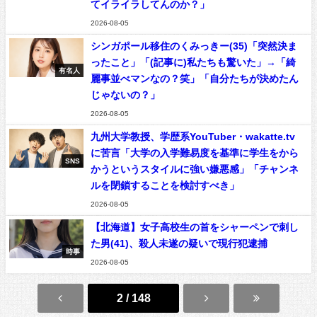
てイライラしてんのか？」
2026-08-05
シンガポール移住のくみっきー(35)「突然決ま
ったこと」「(記事に)私たちも驚いた」→「綺
有名人
麗事並べマンなの？笑」「自分たちが決めたん
じゃないの？」
2026-08-05
九州大学教授、学歴系YouTuber・wakatte.tv
に苦言「大学の入学難易度を基準に学生をから
SNS
かうというスタイルに強い嫌悪感」「チャンネ
ルを閉鎖することを検討すべき」
2026-08-05
【北海道】女子高校生の首をシャーペンで刺し
た男(41)、殺人未遂の疑いで現行犯逮捕
時事
2026-08-05
2 / 148