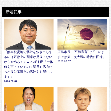
新着記事
「熊本被災地で豚汁を炊き出しす
広島市長、“平和宣言”で「このま
るのは宗教上の配慮が足りてない
までは第二次大戦の時代に回帰」
からやめろ！」→ へずま氏「一体
2026.08.07
何を言っているの？明日も豚肉た
っぷり栄養満点の豚汁をお配りし
ます」
2026.08.07