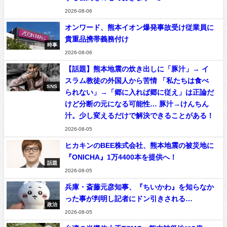
2026-08-06
オンワード、熊本イオン爆発事故受け従業員に
貴重品携帯義務付け
時事
2026-08-06
【話題】熊本地震の炊き出しに「豚汁」→ イ
スラム教徒の外国人から苦情 「私たちは食べ
SNS
られない」→「郷に入れば郷に従え」は正論だ
けど分断の元になる可能性… 豚汁→けんちん
汁。少し変えるだけで解決できることがある！
2026-08-05
ヒカキンのBEE株式会社、熊本地震の被災地に
『ONICHA』1万4400本を提供へ！
話題
2026-08-05
兵庫・斎藤元彦知事、『ちいかわ』を知らなか
った事が判明し記者にドン引きされる…
政治
2026-08-05