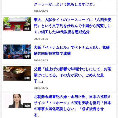
クーラーが…という気もしますけど」
2026-08-05
東大、入試サイトのソースコードに『六四天安
門』という文字列を仕込んで中国から閲覧しに
時事
くい細工した60代教授を懲戒処分
2026-08-05
大阪『ベトナムビル』でベトナム人8人、覚醒
剤共同所持容疑で逮捕
時事
2026-08-05
父親「値上げの影響で味噌汁なしにして、お茶
漬けにしてる。その方が安い。ごめんな息
話題
子…」
2026-08-05
北朝鮮金総書記の妹・金与正氏、日本の巡航ミ
サイル『トマホーク』の実射実験を批判「日本
政治
の軍事大国化黙認しない」「必ず後悔させ
る」