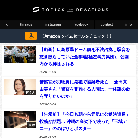
x
threads
instagram
facebook
contact
info
〔Amazon タイムセールをチェック！〕
【動画】広島原爆ドーム前を不法占拠し騒音を
撒き散らしていた全学連(極左暴力集団)、公園
SNS
内から排除される…
2026-08-06
警察官が刃物男に発砲で被疑者死亡… 倉田真
由美さん「警官を非難する人間は、一体誰の命
有名人
を守りたいのか」
2026-08-06
【告示前】「今日も朝から元気に公選法違反」
投稿が話題… 沖縄の高架下で映った『玉城デ
政治
ニー』ののぼりとポスター
2026-08-06