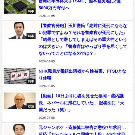
台湾の半導体大手TSMC、熊本被災地に2億
5000万円寄付へ
時事
2026-08-05
【警察官発砲】玉川徹氏「絶対に死刑にならな
い犯罪ですよね？それを警察官が死刑にした」
時事
「結果として殺してしまえばその重大性という
のは大きい」「警察官はやっぱり手を尽くして
ないってことになるのでは？」
2026-08-05
NHK職員が番組出演者から性被害、PTSDとな
り休職
時事
2026-08-05
【動画】10日ぶりに姿を見せた福岡・蔵内議
長、ネパールに滞在していた… 記者団に「天
政治
国だった（笑）」
2026-08-05
元ジャンポケ・斉藤慎二被告に懲役7年求刑 →
反応『だったらトルコ国籍で人殺しが3年求刑