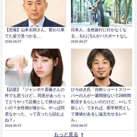
【悲報】山本太郎さん、変わり果
日本人、全然旅行に行かなくな
てた姿で見つかる…
る… 6人に5人がパスポートなし
2026.08.07
2026.08.07
【話題】『ジャンポケ斎藤さんの
ひろゆき氏「自称ショートスリー
件でも思うけど… 同意があったっ
パーの人が一週間寝ないで24時間
てどうやって証拠として残せばい
配信するらしいのだけど、○○して
いの？女性側が後から、やっぱ同
欲しい。できれば、医学研究とし
意なかった、って言ったら詰むよ
て価値があるし論文出せるレベ
ね？』
ル」
2026.08.07
2026.08.07
もっと見る