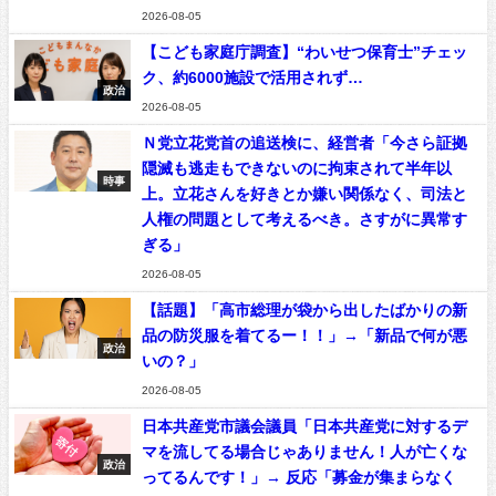
2026-08-05
【こども家庭庁調査】“わいせつ保育士”チェッ
ク、約6000施設で活用されず…
政治
2026-08-05
Ｎ党立花党首の追送検に、経営者「今さら証拠
隠滅も逃走もできないのに拘束されて半年以
時事
上。立花さんを好きとか嫌い関係なく、司法と
人権の問題として考えるべき。さすがに異常す
ぎる」
2026-08-05
【話題】「高市総理が袋から出したばかりの新
品の防災服を着てるー！！」→「新品で何が悪
政治
いの？」
2026-08-05
日本共産党市議会議員「日本共産党に対するデ
マを流してる場合じゃありません！人が亡くな
政治
ってるんです！」→ 反応「募金が集まらなく