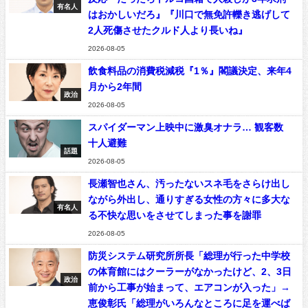
有名人
はおかしいだろ』『川口で無免許轢き逃げして
2人死傷させたクルド人より長いね』
2026-08-05
飲食料品の消費税減税『1％』閣議決定、来年4
月から2年間
政治
2026-08-05
スパイダーマン上映中に激臭オナラ… 観客数
十人避難
話題
2026-08-05
長瀬智也さん、汚ったないスネ毛をさらけ出し
ながら外出し、通りすぎる女性の方々に多大な
有名人
る不快な思いをさせてしまった事を謝罪
2026-08-05
防災システム研究所所長「総理が行った中学校
の体育館にはクーラーがなかったけど、2、3日
政治
前から工事が始まって、エアコンが入った」→
恵俊彰氏「総理がいろんなところに足を運べば