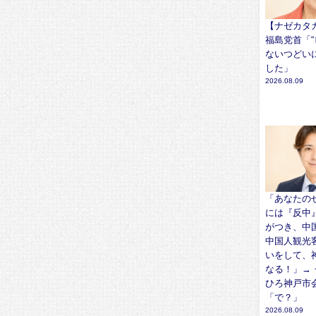
【ナゼカタ
福島党首「“
ないつどい
した」
2026.08.09
「あなたの
には『反中
がつき、中
中国人観光
いをして、
なる！」→ 
ひろ神戸市
「で？」
2026.08.09