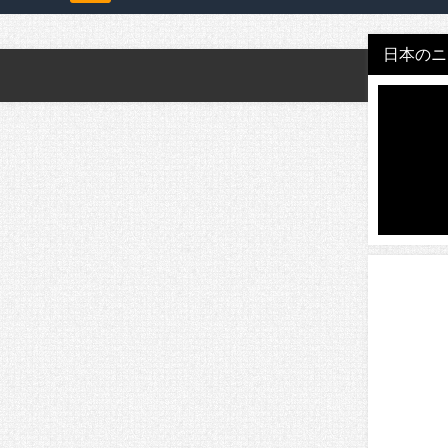
日本のニュ
。