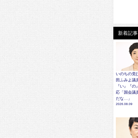
新着記事
いのちの党(
田ふみよ議
『い』『の
応「国会議
だな…」
2026.08.09