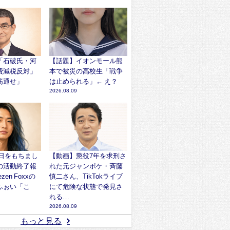
「石破氏・河
【話題】イオンモール熊
費減税反対」
本で被災の高校生「戦争
筋通せ」
は止められる」← え？
2026.08.09
本日をもちまし
【動画】懲役7年を求刑さ
の活動終了報
れた元ジャンポケ・斉藤
zen Foxxの
慎二さん、TikTokライブ
ふぉい「こ
にて危険な状態で発見さ
れる…
2026.08.09
もっと見る