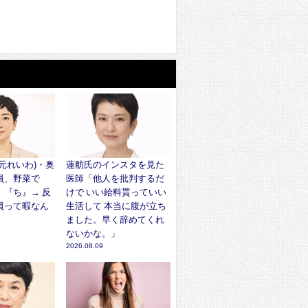
元れいわ)・奥
蓮舫氏のインスタを見た
員、野菜で
医師「他人を批判するだ
』『ち』→ 反
けで いい給料貰っていい
員って暇なん
生活して 本当に腹が立ち
ました。早く辞めてくれ
ないかな。」
2026.08.09