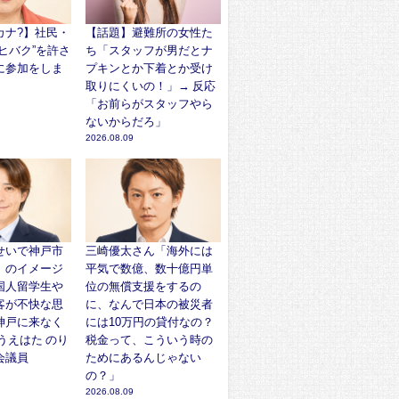
カナ?】社民・
【話題】避難所の女性た
ヒバク”を許さ
ち「スタッフが男だとナ
に参加をしま
プキンとか下着とか受け
取りにくいの！」→ 反応
「お前らがスタッフやら
ないからだろ」
2026.08.09
せいで神戸市
三崎優太さん「海外には
』のイメージ
平気で数億、数十億円単
国人留学生や
位の無償支援をするの
客が不快な思
に、なんで日本の被災者
神戸に来なく
には10万円の貸付なの？
うえはた のり
税金って、こういう時の
会議員
ためにあるんじゃない
の？」
2026.08.09