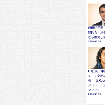
岩田明子氏
野氏ら「消
なら離党し
2026.08.09
DJ社長「
て…」突然
告 → 元Repe
メンバー・
マ？？」
2026.08.09