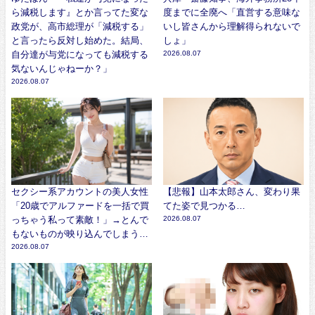
ら減税します』とか言ってた変な
度までに全廃へ「直営する意味な
政党が、高市総理が「減税する」
いし皆さんから理解得られないで
と言ったら反対し始めた。結局、
しょ」
自分達が与党になっても減税する
2026.08.07
気ないんじゃねーか？」
2026.08.07
セクシー系アカウントの美人女性
【悲報】山本太郎さん、変わり果
「20歳でアルファードを一括で買
てた姿で見つかる…
っちゃう私って素敵！」→とんで
2026.08.07
もないものが映り込んでしまう…
2026.08.07