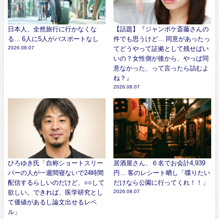
日本人、全然旅行に行かなくな
【話題】『ジャンポケ斎藤さんの
る… 6人に5人がパスポートなし
件でも思うけど… 同意があったっ
2026.08.07
てどうやって証拠として残せばい
いの？女性側が後から、やっぱ同
意なかった、って言ったら詰むよ
ね？』
2026.08.07
ひろゆき氏「自称ショートスリー
居酒屋さん、６名でお会計4,939
パーの人が一週間寝ないで24時間
円… 客のレシート晒し「喋りたい
配信するらしいのだけど、○○して
だけなら公園に行ってくれ！！」
欲しい。できれば、医学研究とし
2026.08.07
て価値があるし論文出せるレベ
ル」