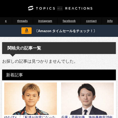
x
threads
instagram
facebook
contact
info
〔Amazon タイムセールをチェック！〕
関暁夫の記事一覧
お探しの記事は見つかりませんでした。
新着記事
ゆたぼん「『私達が与党になった
兵庫・斎藤知事、海外事務所28年