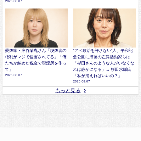
2026.08.07
愛煙家・岸谷蘭丸さん「喫煙者の
“アベ政治を許さない”人、平和記
権利がマジで侵害されてる」「俺
念公園に滞留の左翼活動家らは
たちが納めた税金で喫煙所を作っ
「杉田さんのような人がいなくな
て」
れば静かになる」→ 杉田水脈氏
2026.08.07
「私が消えればいいの？」
2026.08.07
もっと見る