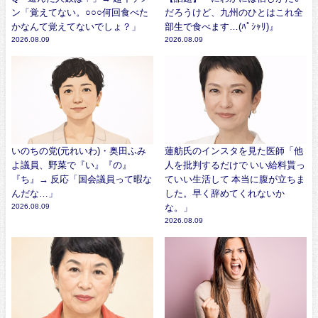
ン「覚えてない。○○○何回食べた
だろうけど、九州のひとはこれ全
かなんて覚えてないでしょ？」
部生で食べます…(ﾊﾟｼｬﾘ)』
2026.08.09
2026.08.09
いのちの党(元れいわ)・奥田ふみ
蓮舫氏のインスタを見た医師「他
よ議員、野菜で『い』『の』
人を批判するだけで いい給料貰っ
『ち』→ 反応「国会議員って暇な
ていい生活して 本当に腹が立ちま
んだな…」
した。早く辞めてくれないか
2026.08.09
な。」
2026.08.09