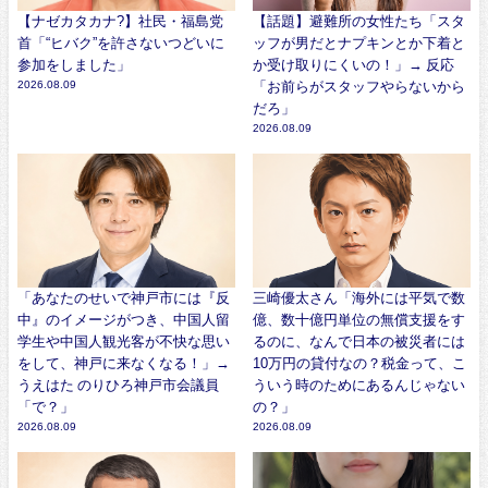
【ナゼカタカナ?】社民・福島党
【話題】避難所の女性たち「スタ
首「“ヒバク”を許さないつどいに
ッフが男だとナプキンとか下着と
参加をしました」
か受け取りにくいの！」→ 反応
2026.08.09
「お前らがスタッフやらないから
だろ」
2026.08.09
「あなたのせいで神戸市には『反
三崎優太さん「海外には平気で数
中』のイメージがつき、中国人留
億、数十億円単位の無償支援をす
学生や中国人観光客が不快な思い
るのに、なんで日本の被災者には
をして、神戸に来なくなる！」→
10万円の貸付なの？税金って、こ
うえはた のりひろ神戸市会議員
ういう時のためにあるんじゃない
「で？」
の？」
2026.08.09
2026.08.09