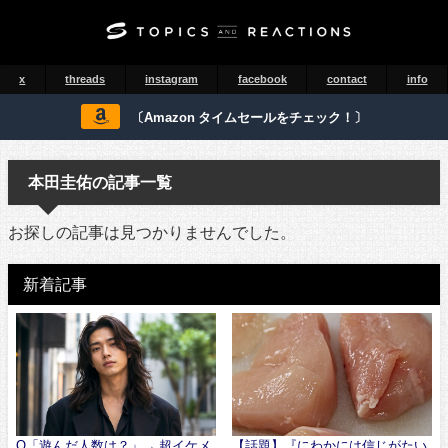
x
threads
instagram
facebook
contact
info
〔Amazon タイムセールをチェック！〕
本田圭佑の記事一覧
お探しの記事は見つかりませんでした。
新着記事
Q「遊んだ人数は？」→ 超イケメ
【話題】『にわかには信じがたい